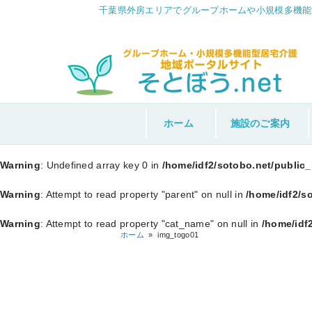
千葉県外房エリアでグループホームや小規模多機能
ホーム
施設のご案内
Warning
: Undefined array key 0 in
/home/idf2/sotobo.net/public
Warning
: Attempt to read property "parent" on null in
/home/idf2/s
Warning
: Attempt to read property "cat_name" on null in
/home/idf
ホーム
»
img_togo01